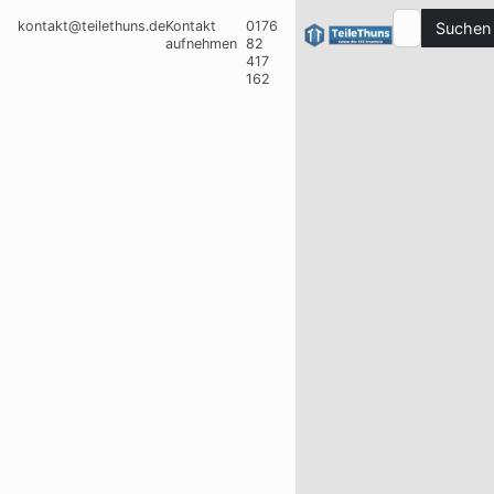
kontakt@teilethuns.de
Kontakt
0176
Suchen
aufnehmen
82
417
162