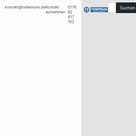
kontakt@teilethuns.de
Kontakt
0176
Suchen
aufnehmen
82
417
162