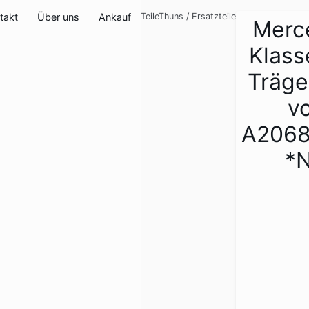
takt
Über uns
Ankauf
TeileThuns
/
Ersatzteile
Merc
Klas
Träge
v
A206
*