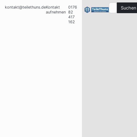
kontakt@teilethuns.de
Kontakt
0176
Suchen
aufnehmen
82
417
162