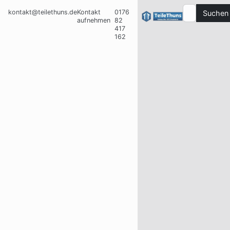
kontakt@teilethuns.de
Kontakt
0176
Suchen
aufnehmen
82
417
162