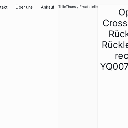
takt
Über uns
Ankauf
TeileThuns
/
Ersatzteile
O
Cross
Rück
Rückl
re
YQ00