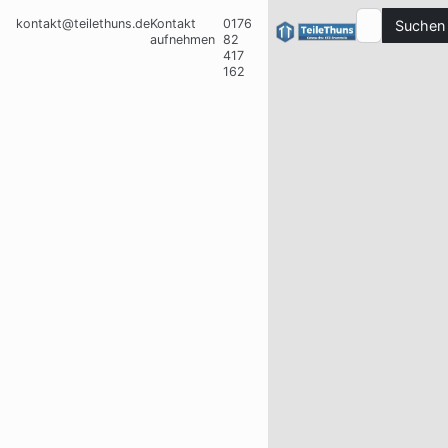
kontakt@teilethuns.de
Kontakt
0176
Suchen
aufnehmen
82
417
162