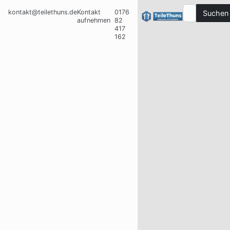
kontakt@teilethuns.de
Kontakt
0176
Suchen
aufnehmen
82
417
162