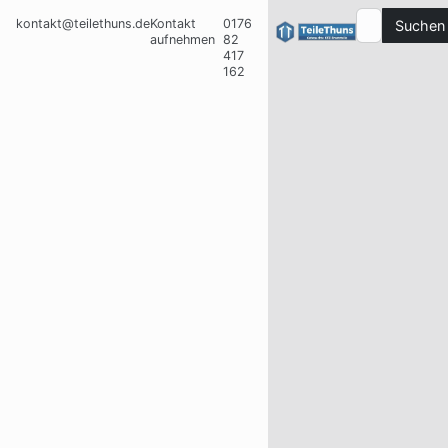
kontakt@teilethuns.de
Kontakt
0176
Suchen
aufnehmen
82
417
162