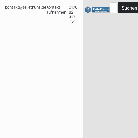
kontakt@teilethuns.de
Kontakt
0176
Suchen
aufnehmen
82
417
162