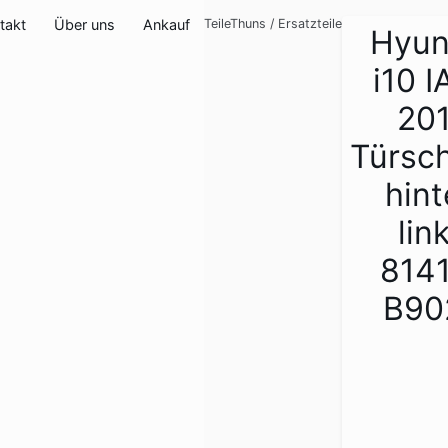
takt
Über uns
Ankauf
TeileThuns
/
Ersatzteile
Hyun
i10 I
20
Türsc
hin
lin
814
B90