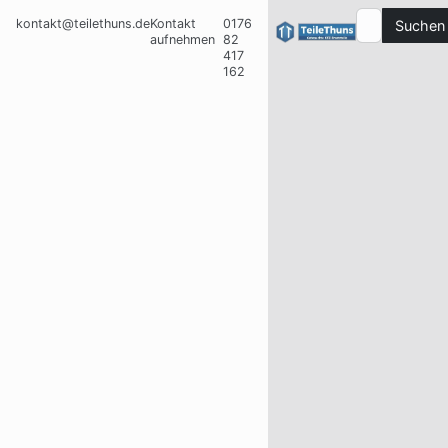
kontakt@teilethuns.de
Kontakt
0176
Suchen
aufnehmen
82
417
162