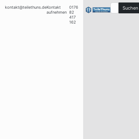
kontakt@teilethuns.de
Kontakt
0176
Suchen
aufnehmen
82
417
162