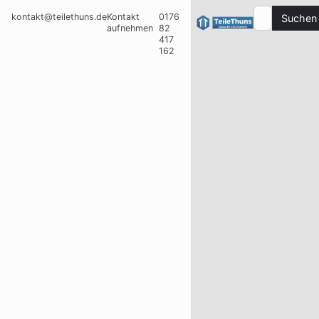
kontakt@teilethuns.de
Kontakt
0176
Suchen
aufnehmen
82
417
162