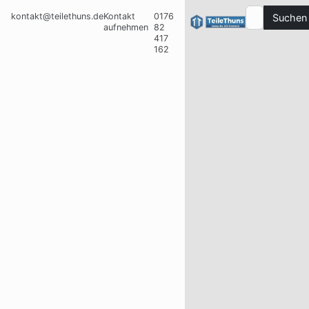
kontakt@teilethuns.de
Kontakt
0176
Suchen
aufnehmen
82
417
162