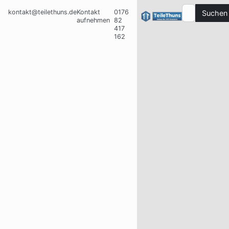
kontakt@teilethuns.de
Kontakt
0176
Suchen
aufnehmen
82
417
162