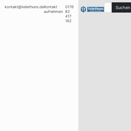
kontakt@teilethuns.de
Kontakt
0176
Suchen
aufnehmen
82
417
162