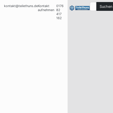
kontakt@teilethuns.de
Kontakt
0176
Suchen
aufnehmen
82
417
162