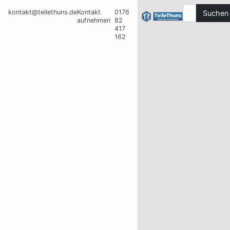
kontakt@teilethuns.de
Kontakt
0176
Suchen
aufnehmen
82
417
162