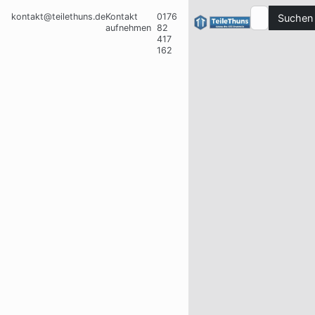
kontakt@teilethuns.de
Kontakt
0176
Suchen
aufnehmen
82
417
162