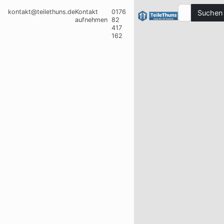
kontakt@teilethuns.de
Kontakt
0176
Suchen
aufnehmen
82
417
162