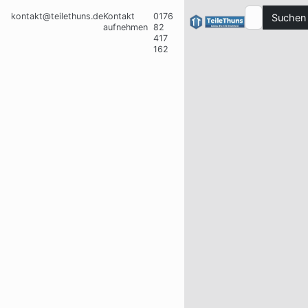
kontakt@teilethuns.de
Kontakt
0176
Suchen
aufnehmen
82
417
162