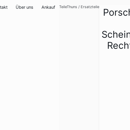
takt
Über uns
Ankauf
TeileThuns
/
Ersatzteile
Porsc
Schei
Rech