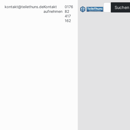
kontakt@teilethuns.de
Kontakt
0176
Suchen
aufnehmen
82
417
162