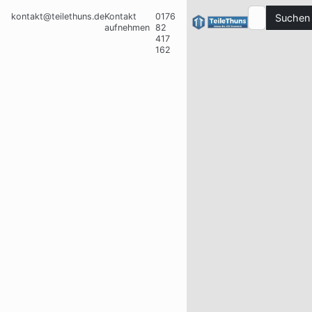
kontakt@teilethuns.de
Kontakt
0176
Suchen
aufnehmen
82
417
162