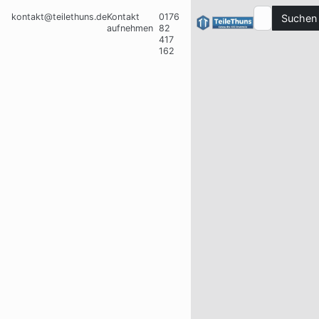
kontakt@teilethuns.de
Kontakt
0176
Suchen
aufnehmen
82
417
162