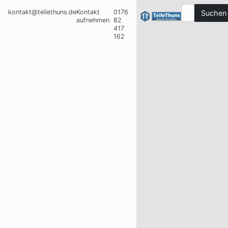
kontakt@teilethuns.de
Kontakt
0176
Suchen
aufnehmen
82
417
162