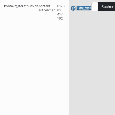
kontakt@teilethuns.de
Kontakt
0176
Suchen
aufnehmen
82
417
162