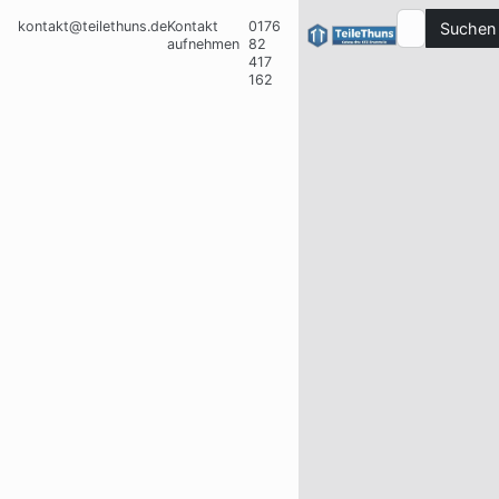
kontakt@teilethuns.de
Kontakt
0176
Suchen
aufnehmen
82
417
162