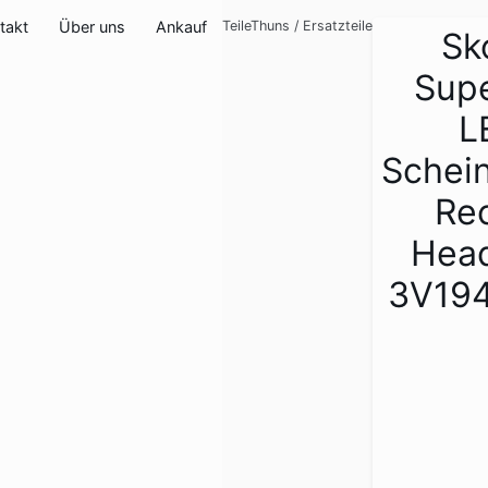
takt
Über uns
Ankauf
TeileThuns
/
Ersatzteile
Sk
Supe
L
Schei
Re
Head
3V19