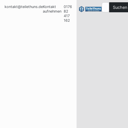
kontakt@teilethuns.de
Kontakt
0176
Suchen
aufnehmen
82
417
162