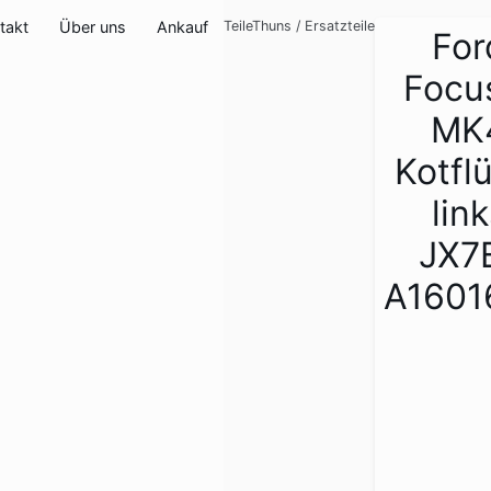
takt
Über uns
Ankauf
TeileThuns
/
Ersatzteile
For
Focu
MK
Kotfl
lin
JX7
A1601