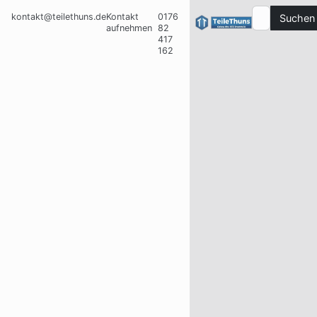
kontakt@teilethuns.de
Kontakt
0176
Suchen
aufnehmen
82
417
162