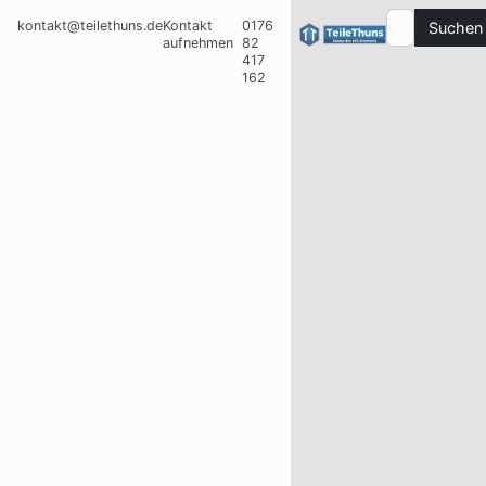
kontakt@teilethuns.de
Kontakt
0176
Suchen
aufnehmen
82
417
162