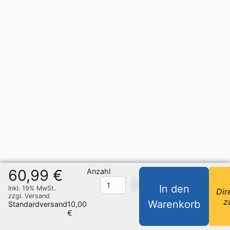
60,99 €
Anzahl
In den
Inkl. 19% MwSt.
Dir
zzgl. Versand
z
Warenkorb
Standardversand
10,00
€