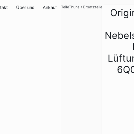
takt
Über uns
Ankauf
TeileThuns
/
Ersatzteile
Origi
Nebel
Lüftu
6Q