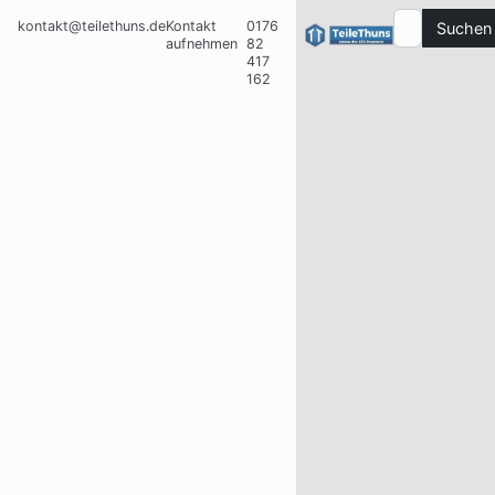
kontakt@teilethuns.de
Kontakt
0176
Suchen
aufnehmen
82
417
162