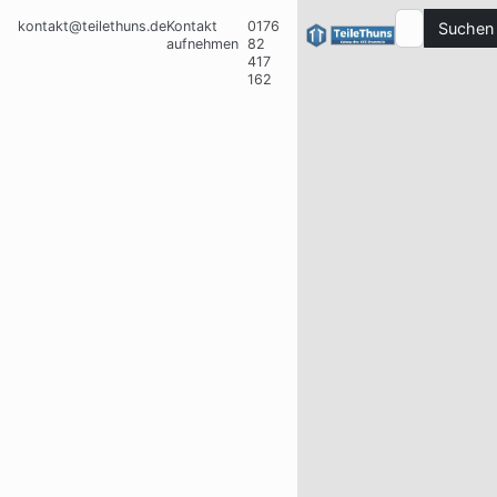
kontakt@teilethuns.de
Kontakt
0176
Suchen
aufnehmen
82
417
162