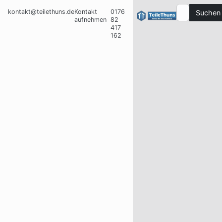
kontakt@teilethuns.de
Kontakt
0176
Suchen
aufnehmen
82
417
162