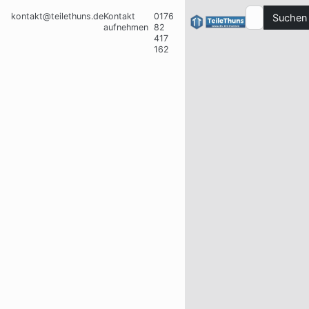
kontakt@teilethuns.de
Kontakt
0176
Suchen
aufnehmen
82
417
162