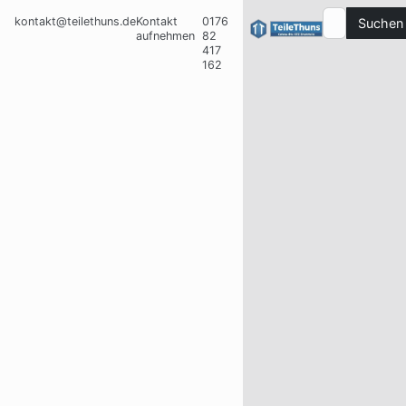
kontakt@teilethuns.de
Kontakt
0176
Suchen
aufnehmen
82
417
162