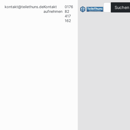
kontakt@teilethuns.de
Kontakt
0176
Suchen
aufnehmen
82
417
162