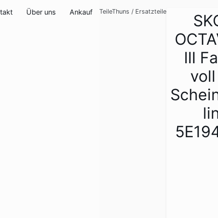
takt
Über uns
Ankauf
TeileThuns
/
Ersatzteile
SK
OCTA
III F
vol
Schei
li
5E19