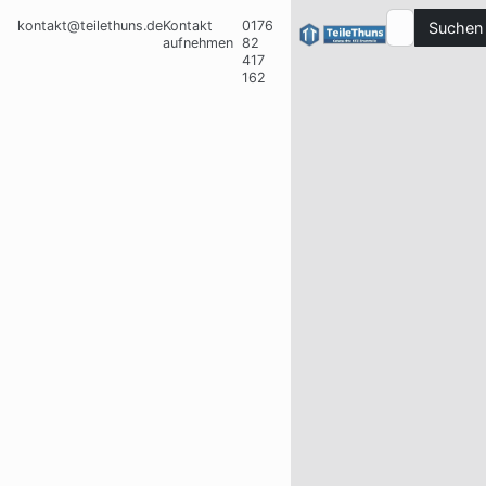
kontakt@teilethuns.de
Kontakt
0176
Suchen
aufnehmen
82
417
162