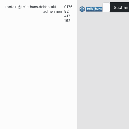
kontakt@teilethuns.de
Kontakt
0176
Suchen
aufnehmen
82
417
162