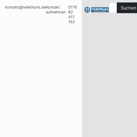
kontakt@teilethuns.de
Kontakt
0176
Suchen
aufnehmen
82
417
162