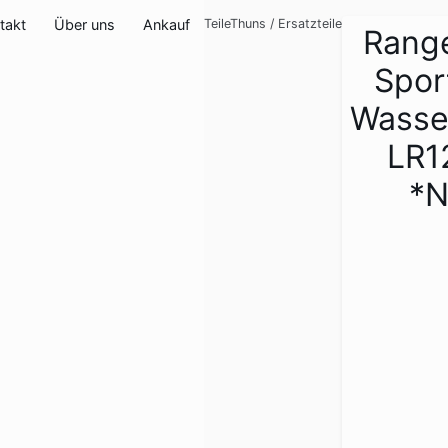
takt
Über uns
Ankauf
TeileThuns
/
Ersatzteile
Rang
Spor
Wass
LR1
*