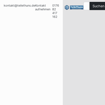
kontakt@teilethuns.de
Kontakt
0176
Suchen
aufnehmen
82
417
162