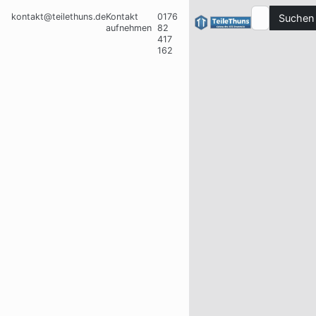
kontakt@teilethuns.de
Kontakt
0176
Suchen
aufnehmen
82
417
162