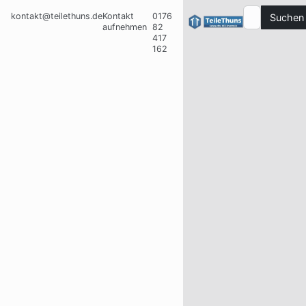
kontakt@teilethuns.de
Kontakt
0176
Suchen
aufnehmen
82
417
162