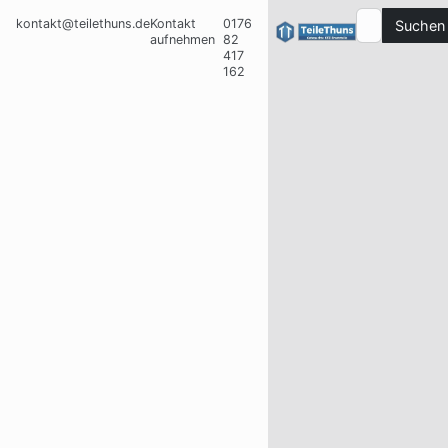
kontakt@teilethuns.de
Kontakt
0176
Suchen
aufnehmen
82
417
162