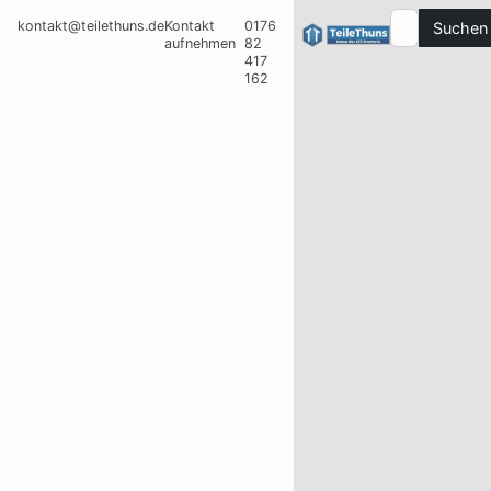
kontakt@teilethuns.de
Kontakt
0176
Suchen
aufnehmen
82
417
162