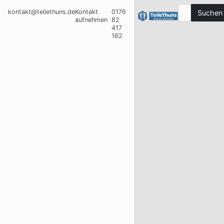
kontakt@teilethuns.de
Kontakt
0176
Suchen
aufnehmen
82
417
162