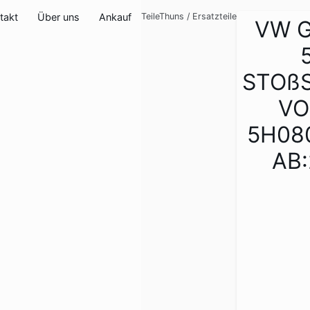
takt
Über uns
Ankauf
TeileThuns
/
Ersatzteile
VW G
STOß
VO
5H08
AB: