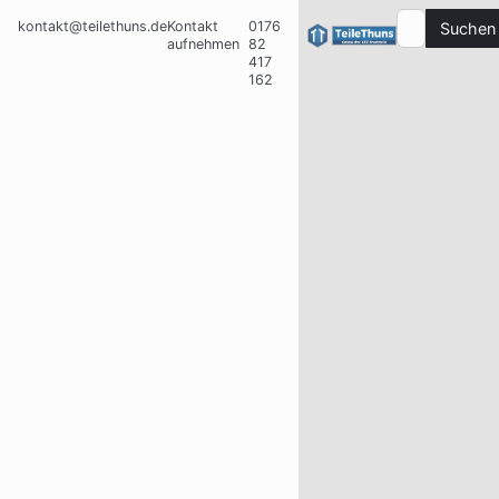
kontakt@teilethuns.de
Kontakt
0176
Suchen
aufnehmen
82
417
162