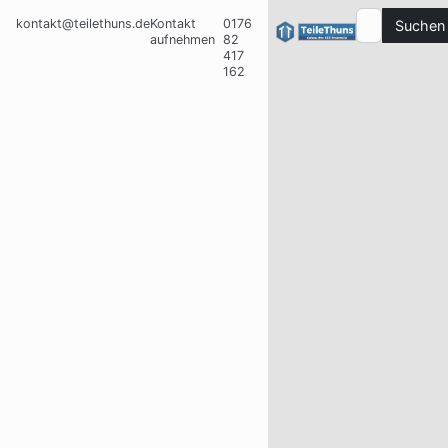
kontakt@teilethuns.de
Kontakt
0176
Suchen
aufnehmen
82
417
162