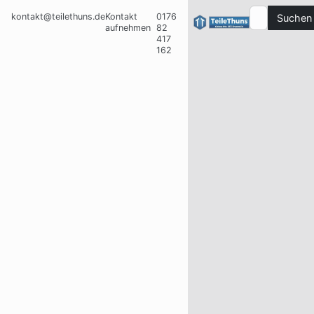
kontakt@teilethuns.de
Kontakt
0176
Suchen
aufnehmen
82
417
162