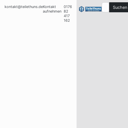
kontakt@teilethuns.de
Kontakt
0176
Suchen
aufnehmen
82
417
162