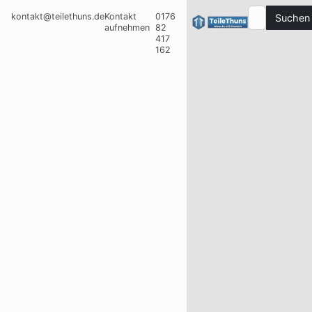
kontakt@teilethuns.de
Kontakt
0176
Suchen
aufnehmen
82
417
162