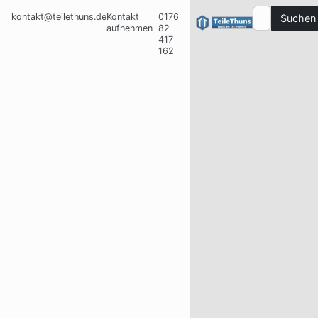
kontakt@teilethuns.de
Kontakt
0176
Suchen
aufnehmen
82
417
162