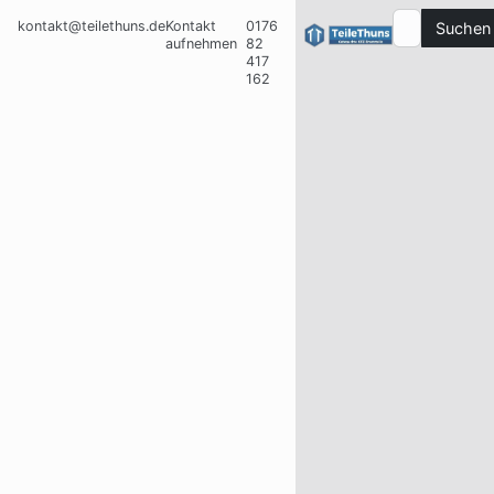
kontakt@teilethuns.de
Kontakt
0176
Suchen
aufnehmen
82
417
162